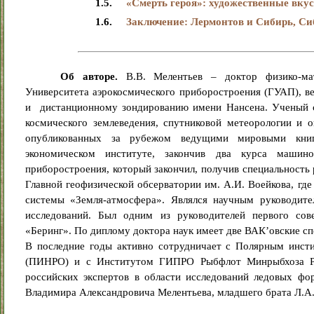
1.5.
«Смерть героя»: художественные вкус
1.6.
Заключение: Лермонтов и Сибирь, Си
Об авторе.
В.В. Мелентьев – доктор физико-мате
Университета аэрокосмического приборостроения (ГУАП), 
и дистанционному зондированию имени Нансена. Ученый с м
космического землеведения, спутниковой метеорологии и 
опубликованных за рубежом ведущими мировыми книго
экономическом институте, закончив два курса машино
приборостроения, который закончил, получив специальность
Главной геофизической обсерватории им. А.И. Воейкова, гд
системы «Земля-атмосфера». Являлся научным руководит
исследований. Был одним из руководителей первого сове
«Беринг». По диплому доктора наук имеет две ВАК’овские сп
В последние годы активно сотрудничает с Полярным инсти
(ПИНРО) и с Институтом ГИПРО Рыбфлот Минрыбхоза Ро
российских экспертов в области исследований ледовых ф
Владимира Александровича Мелентьева, младшего брата Л.А.